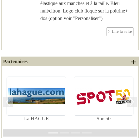
élastique aux manches et à la taille. Bleu
nuit/citron. Logo club floqué sur la poitrine+
dos (option voir "Personaliser")
Lire la suite
+ 
Partenaires
Précedent
Suiv
La HAGUE
Spot50