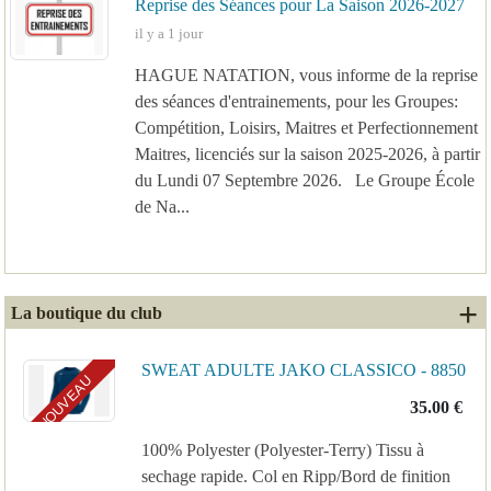
Reprise des Séances pour La Saison 2026-2027
il y a 1 jour
HAGUE NATATION, vous informe de la reprise
des séances d'entrainements, pour les Groupes:
Compétition, Loisirs, Maitres et Perfectionnement
Maitres, licenciés sur la saison 2025-2026, à partir
du Lundi 07 Septembre 2026. Le Groupe École
de Na...
+ 
La boutique du club
SWEAT ADULTE JAKO CLASSICO - 8850
NOUVEAU
35.00 €
100% Polyester (Polyester-Terry) Tissu à
sechage rapide. Col en Ripp/Bord de finition