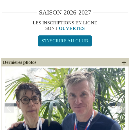
SAISON 2026-2027
LES INSCRIPTIONS EN LIGNE
SONT
OUVERTES
S'INSCRIRE AU CLUB
+ 
Dernières photos
Précedent
Suiv