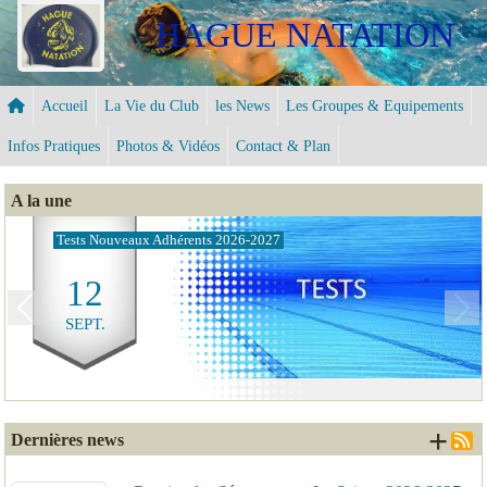
Panneau de gestion des cookies
HAGUE NATATION
Accueil
La Vie du Club
les News
Les Groupes & Equipements
Infos Pratiques
Photos & Vidéos
Contact & Plan
A la une
Tests Nouveaux Adhérents 2026-2027
12
Previous
Next
SEPT.
+ d
Dernières news